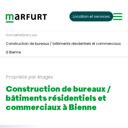
Skip to content
Location et services
Home
›
Références
›
Construction de bureaux / bâtiments résidentiels et commerciaux
à Bienne
Propriété par étages
Construction de bureaux /
bâtiments résidentiels et
commerciaux à Bienne