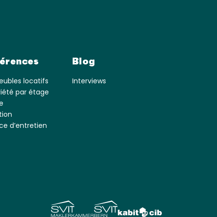
érences
Blog
ubles locatifs
Interviews
riété par étage
e
tion
ce d’entretien