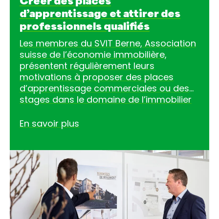
Créer des places
d’apprentissage et attirer des
professionnels qualifiés
Les membres du SVIT Berne, Association
suisse de l’économie immobilière,
présentent régulièrement leurs
motivations à proposer des places
d’apprentissage commerciales ou des
stages dans le domaine de l’immobilier
et de la fiduciaire. Par le biais de la
campagne immofuture, le SVIT Berne
En savoir plus
s’engage en faveur de la relève de la
branche.