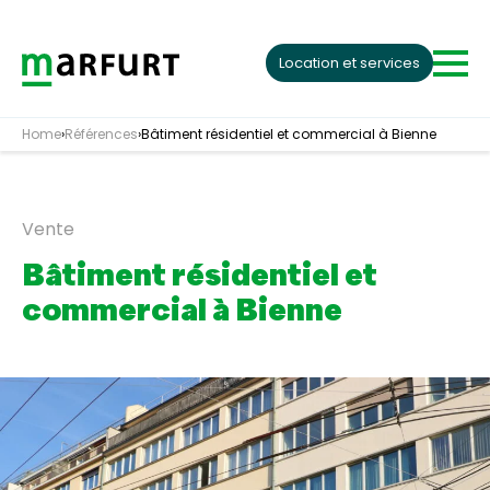
Skip to content
Location et services
Home
›
Références
›
Bâtiment résidentiel et commercial à Bienne
Vente
Bâtiment résidentiel et
commercial à Bienne