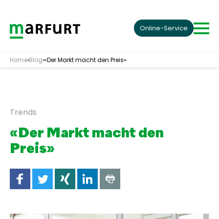
Skip to content
Online-Service
Home
›
Blog
›
«Der Markt macht den Preis»
Trends
«Der Markt macht den
Preis»