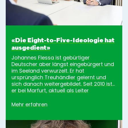
«Die Eight-to-Five-Ideologie hat
ausgedient»
Johannes Flessa ist gebürtiger
Deutscher aber längst eingebürgert und
im Seeland verwurzelt. Er hat
ursprünglich Treuhändler gelernt und
sich danach weitergebildet. Seit 2010 ist
er bei Marfurt, aktuell als Leiter
Rechnungswesen und Mitglied der
Geschäftsleitung. Letzten Sommer hat er
Mehr erfahren
an der Fachhochschule
Nordwestschweiz das Certi-ficate of
Advanced Studies (CAS) «Moderne